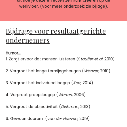
uit hoe je deze effecten zelf kunt creeren op de
werkvloer. (Voor meer onderzoek: zie bijlage).
Bijdrage voor resultaatgerichte
ondernemers
Humor…
1. Zorgt ervoor dat mensen luisteren (S
tauffer et al.
2010)
2. Vergroot het lange termijngeheugen (
Wanzer,
2010)
3. Vergroot het individueel begrip (
Kerr,
2014)
4. Vergroot groepsbegrip (
Warren,
2006)
5. Vergroot de objectiviteit (
Dishman,
2013)
6. Gewoon daarom (
van der Hoeven
, 2019)